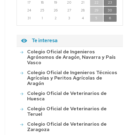
17
18
19
20
21
22
23
24
25
26
27
28
29
30
31
1
2
3
4
5
6
Te interesa
Colegio Oficial de Ingenieros
Agrónomos de Aragón, Navarra y País
Vasco
Colegio Oficial de Ingenieros Técnicos
Agrícolas y Peritos Agrícolas de
Aragón
Colegio Oficial de Veterinarios de
Huesca
Colegio Oficial de Veterinarios de
Teruel
Colegio Oficial de Veterinarios de
Zaragoza