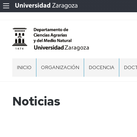
INICIO
ORGANIZACIÓN
DOCENCIA
DOC
EQUIPO
GRADO
PRES
DIRECCIÓN
MÁSTER
PD
Noticias
COMISIÓN
CIEN
PERMANENTE
AGRA
Y
DEL
CONSEJO
MEDI
DE
NATU
DEPARTAMENTO