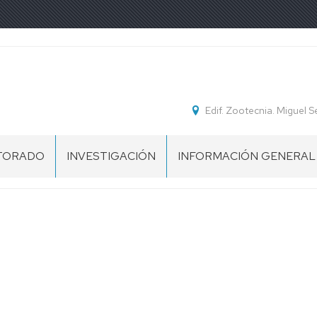
Edif. Zootecnia. Miguel 
TORADO
INVESTIGACIÓN
INFORMACIÓN GENERAL
ENTACIÓN
PROYECTOS
MEMORIAS
DE
DEL
INVESTIGACIÓN
DEPARTAMENTO
CIAS
RIAS
GRUPOS
NORMATIVA
DE
INVESTIGACIÓN
PLAZAS
O
DE
RAL
LÍNEAS
PROFESORADO
DE
NO