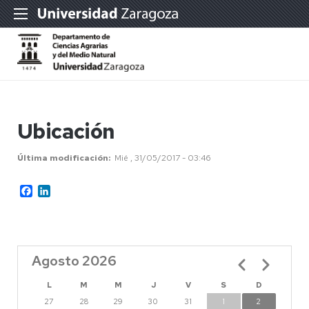
Ubicación
Última modificación
Mié , 31/05/2017 - 03:46
Facebook
LinkedIn
Agosto 2026
Paginación
L
M
M
J
V
S
D
27
28
29
30
31
1
2