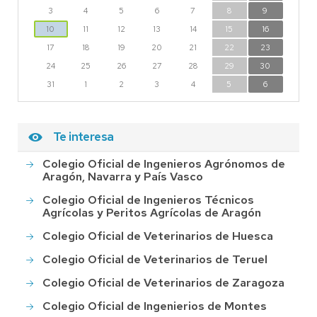
3
4
5
6
7
8
9
10
11
12
13
14
15
16
17
18
19
20
21
22
23
24
25
26
27
28
29
30
31
1
2
3
4
5
6
Te interesa
Colegio Oficial de Ingenieros Agrónomos de
Aragón, Navarra y País Vasco
Colegio Oficial de Ingenieros Técnicos
Agrícolas y Peritos Agrícolas de Aragón
Colegio Oficial de Veterinarios de Huesca
Colegio Oficial de Veterinarios de Teruel
Colegio Oficial de Veterinarios de Zaragoza
Colegio Oficial de Ingenierios de Montes