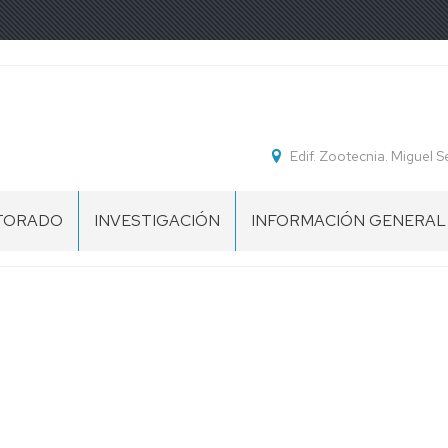
Edif. Zootecnia. Miguel 
TORADO
INVESTIGACIÓN
INFORMACIÓN GENERAL
ENTACIÓN
PROYECTOS
MEMORIAS
DE
DEL
INVESTIGACIÓN
DEPARTAMENTO
CIAS
RIAS
GRUPOS
NORMATIVA
DE
INVESTIGACIÓN
PLAZAS
O
DE
RAL
LÍNEAS
PROFESORADO
DE
NO