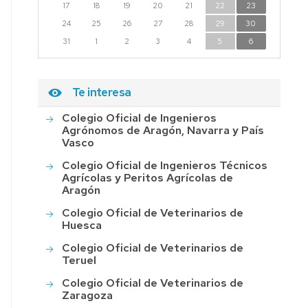
17
18
19
20
21
22
23
24
25
26
27
28
29
30
31
1
2
3
4
5
6
Te interesa
Colegio Oficial de Ingenieros
Agrónomos de Aragón, Navarra y País
Vasco
Colegio Oficial de Ingenieros Técnicos
Agrícolas y Peritos Agrícolas de
Aragón
Colegio Oficial de Veterinarios de
Huesca
Colegio Oficial de Veterinarios de
Teruel
Colegio Oficial de Veterinarios de
Zaragoza