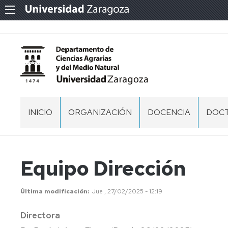
INICIO
ORGANIZACIÓN
DOCENCIA
DOC
EQUIPO
GRADO
PRES
DIRECCIÓN
MÁSTER
PD
Equipo Dirección
COMISIÓN
CIEN
PERMANENTE
AGRA
Y
Última modificación
Jue , 27/02/2025 - 12:19
DEL
CONSEJO
MEDI
DE
Directora
NATU
DEPARTAMENTO