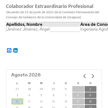
Colaborador Extraordinario Profesional
(Acuerdo de 25 de junio de 2025 de la Comisión Permanente del
Consejo de Gobierno de la Universidad de Zaragoza)
Apellidos, Nombre
Área de Cono
Jiménez Jiménez, Ángel
Ingeniería Agro
Facebook
LinkedIn
Agosto 2026
Paginación
L
M
M
J
V
S
D
27
28
29
30
31
1
2
3
4
5
6
7
8
9
10
11
12
13
14
15
16
17
18
19
20
21
22
23