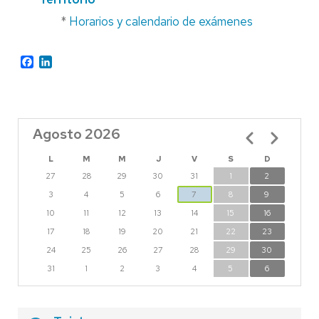
*
Horarios y calendario de exámenes
Facebook
LinkedIn
Agosto 2026
Paginación
L
M
M
J
V
S
D
27
28
29
30
31
1
2
3
4
5
6
7
8
9
10
11
12
13
14
15
16
17
18
19
20
21
22
23
24
25
26
27
28
29
30
31
1
2
3
4
5
6