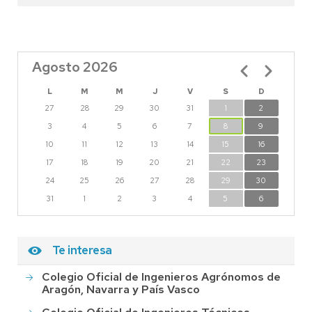
Agosto 2026
Paginación
L
M
M
J
V
S
D
27
28
29
30
31
1
2
3
4
5
6
7
8
9
10
11
12
13
14
15
16
17
18
19
20
21
22
23
24
25
26
27
28
29
30
31
1
2
3
4
5
6
Te interesa
Colegio Oficial de Ingenieros Agrónomos de
Aragón, Navarra y País Vasco