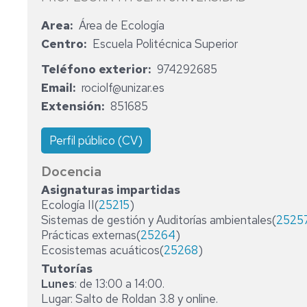
COMI
ÁREAS
ÁREA
Area
Área de Ecología
ACAD
DE
DE
DE
CONOCIMIENTO
BOTÁNICA
Centro
Escuela Politécnica Superior
DOC
PERSONAL
ÁREA
Teléfono exterior
974292685
ÁREA
DOCENTE
DE
Email
rociolf@unizar.es
DE
E
ECOLOGÍA
Extensión
851685
INVE
INVESTIGADOR
ÁREA
TESI
PERSONAL
DE
Perfil público (CV)
DOC
TÉCNICO
ECONOMÍA
DE
SOCIOLOGÍA
Docencia
GESTIÓN,
Y
AYUD
Asignaturas impartidas
DE
POLÍTICA
Y
Ecología II(
25215
)
ADMINISTRACIÓN
AGRARIA
BECA
Sistemas de gestión y Auditorías ambientales(
Y
2525
DE
ÁREA
RENO
Prácticas externas(
25264
)
SERVICIOS
DE
DE
Ecosistemas acuáticos(
25268
)
EDAFOLOGÍA
LA
Tutorías
CENTROS
Y
ACRE
Lunes
: de 13:00 a 14:00.
CON
QUÍMICA
Lugar: Salto de Roldan 3.8 y online.
DOCENCIA
AGRÍCOLA