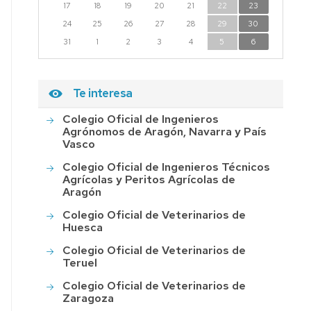
17
18
19
20
21
22
23
24
25
26
27
28
29
30
31
1
2
3
4
5
6
Te interesa
Colegio Oficial de Ingenieros
Agrónomos de Aragón, Navarra y País
Vasco
Colegio Oficial de Ingenieros Técnicos
Agrícolas y Peritos Agrícolas de
Aragón
Colegio Oficial de Veterinarios de
Huesca
Colegio Oficial de Veterinarios de
Teruel
Colegio Oficial de Veterinarios de
Zaragoza