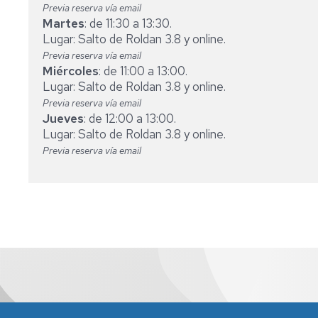
Previa reserva vía email
DEL
Martes
: de 11:30 a 13:30.
DEPARTAMENTO
ÁREA
Lugar: Salto de Roldan 3.8 y online.
DE
COLABORADORES
INGENIERÍA
Previa reserva vía email
EN
AGROFORESTAL
Miércoles
: de 11:00 a 13:00.
LA
Lugar: Salto de Roldan 3.8 y online.
DOCENCIA
ÁREA
Previa reserva vía email
Y
DE
Jueves
: de 12:00 a 13:00.
COLABORADORES
PRODUCCIÓN
Lugar: Salto de Roldan 3.8 y online.
EXTRAORDINARIOS
VEGETAL
Previa reserva vía email
Edif. Zootecnia. Miguel Servet, 177 50013-Zaragoza
sed50