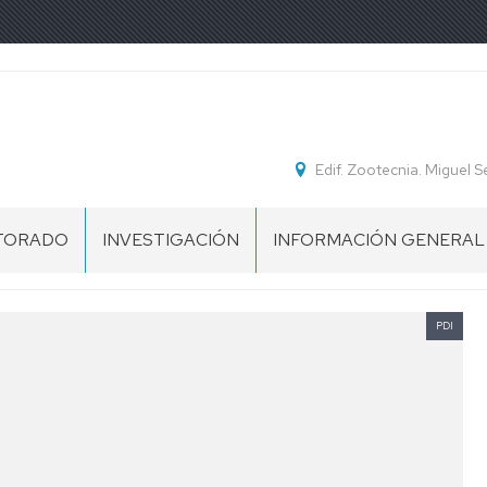
Edif. Zootecnia. Miguel 
TORADO
INVESTIGACIÓN
INFORMACIÓN GENERAL
ENTACIÓN
PROYECTOS
MEMORIAS
DE
DEL
INVESTIGACIÓN
DEPARTAMENTO
PDI
CIAS
RIAS
GRUPOS
NORMATIVA
DE
INVESTIGACIÓN
PLAZAS
O
DE
RAL
LÍNEAS
PROFESORADO
DE
NO