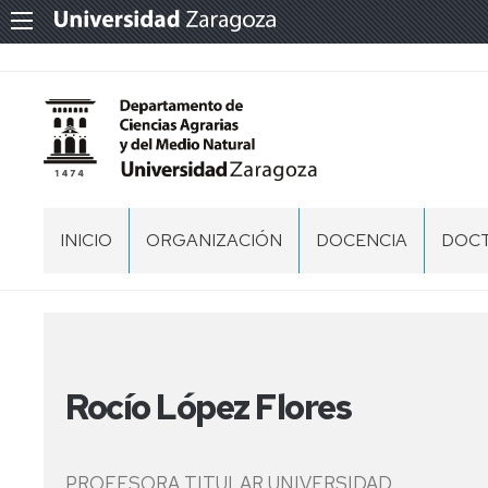
INICIO
ORGANIZACIÓN
DOCENCIA
DOC
EQUIPO
GRADO
PRES
DIRECCIÓN
MÁSTER
PD
COMISIÓN
CIEN
PERMANENTE
AGRA
Rocío López Flores
Y
DEL
CONSEJO
MEDI
DE
NATU
DEPARTAMENTO
PROFESORA TITULAR UNIVERSIDAD