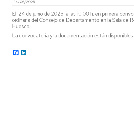
24/06/2025
COMI
ÁREAS
ÁREA
ACAD
DE
DE
El 24 de junio de 2025 a las 10:00 h. en primera convo
DE
CONOCIMIENTO
BOTÁNICA
ordinaria del Consejo de Departamento en la Sala de R
DOC
Huesca.
PERSONAL
ÁREA
La convocatoria y la documentación están disponibles
ÁREA
DOCENTE
DE
DE
E
ECOLOGÍA
INVE
INVESTIGADOR
Facebook
LinkedIn
ÁREA
TESI
PERSONAL
DE
DOC
TÉCNICO
ECONOMÍA
DE
SOCIOLOGÍA
GESTIÓN,
Y
AYUD
DE
POLÍTICA
Y
ADMINISTRACIÓN
AGRARIA
BECA
Y
DE
ÁREA
RENO
SERVICIOS
DE
DE
EDAFOLOGÍA
LA
CENTROS
Y
ACRE
CON
QUÍMICA
DOCENCIA
AGRÍCOLA