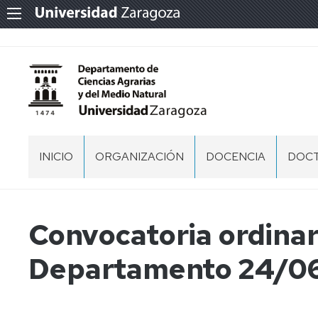
INICIO
ORGANIZACIÓN
DOCENCIA
DOC
EQUIPO
GRADO
PRES
DIRECCIÓN
MÁSTER
PD
Convocatoria ordinar
COMISIÓN
CIEN
PERMANENTE
AGRA
Departamento 24/0
Y
DEL
CONSEJO
MEDI
DE
NATU
DEPARTAMENTO