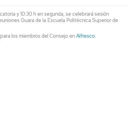
SIÓN
INVESTIGACIÓN
PERMANENTE
ÉMICA
catoria y 10:30 h en segunda, se celebrará sesión
UBICACIÓN
euniones Guara de la Escuela Politécnica Superior de
TORADO
 para los miembros del Consejo en
S
Alfresco
.
STIGACIÓN
S
TORALES
AS
S
VACIÓN
DITACIÓN