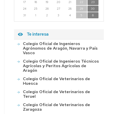
17
18
19
20
21
22
23
24
25
26
27
28
29
30
31
1
2
3
4
5
6
Te interesa
Colegio Oficial de Ingenieros
Agrónomos de Aragón, Navarra y País
Vasco
Colegio Oficial de Ingenieros Técnicos
Agrícolas y Peritos Agrícolas de
Aragón
Colegio Oficial de Veterinarios de
Huesca
Colegio Oficial de Veterinarios de
Teruel
Colegio Oficial de Veterinarios de
Zaragoza